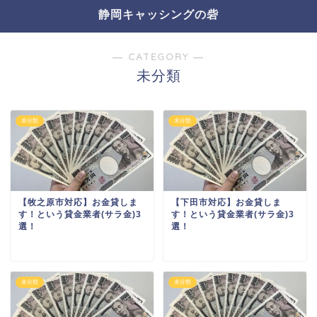
静岡キャッシングの砦
― CATEGORY ―
未分類
未分類
未分類
【牧之原市対応】お金貸しま
【下田市対応】お金貸しま
す！という貸金業者(サラ金)3
す！という貸金業者(サラ金)3
選！
選！
未分類
未分類